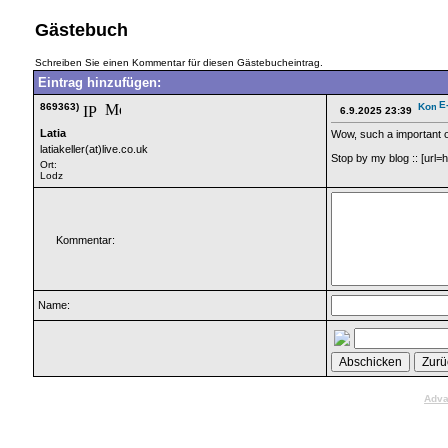
Gästebuch
Schreiben Sie einen Kommentar für diesen Gästebucheintrag.
Eintrag hinzufügen:
869363)
6.9.2025 23:39
Latia
Wow, such a important on
latiakeller(at)live.co.uk
Stop by my blog :: [ur
Ort:
Lodz
Kommentar:
Name:
Adva