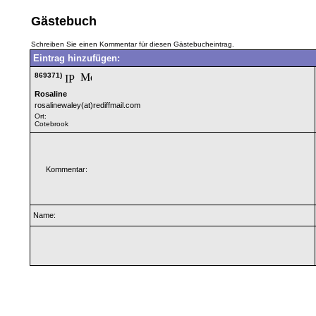
Gästebuch
Schreiben Sie einen Kommentar für diesen Gästebucheintrag.
Eintrag hinzufügen:
869371)
Rosaline
rosalinewaley(at)rediffmail.com
Ort:
Cotebrook
Kommentar:
Name: