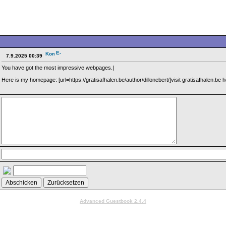
7.9.2025 00:39
You have got the most impressive webpages.|
Here is my homepage: [url=https://gratisafhalen.be/author/dillonebert/]visit gratisafhalen.be he
Advanced Guestbook 2.4.4